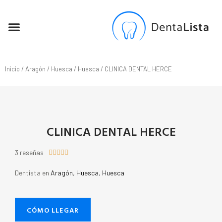
SEO PARA DENTISTAS
Inicio
/
Aragón
/
Huesca
/
Huesca
/ CLINICA DENTAL HERCE
CLINICA DENTAL HERCE
3 reseñas





Dentista en
Aragón
,
Huesca
,
Huesca
CÓMO LLEGAR