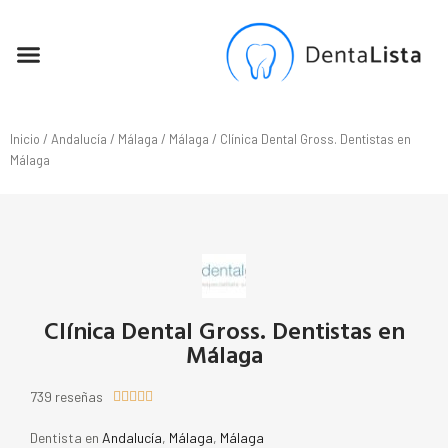
SEO PARA DENTISTAS
Inicio
/
Andalucía
/
Málaga
/
Málaga
/ Clínica Dental Gross. Dentistas en
Málaga
Clínica Dental Gross. Dentistas en
Málaga
739 reseñas





Dentista en
Andalucía
,
Málaga
,
Málaga