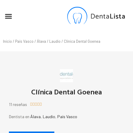
SEO PARA DENTISTAS
Inicio
/
País Vasco
/
Álava
/
Laudio
/ Clínica Dental Goenea
Clínica Dental Goenea
11 reseñas





Dentista en
Álava
,
Laudio
,
País Vasco