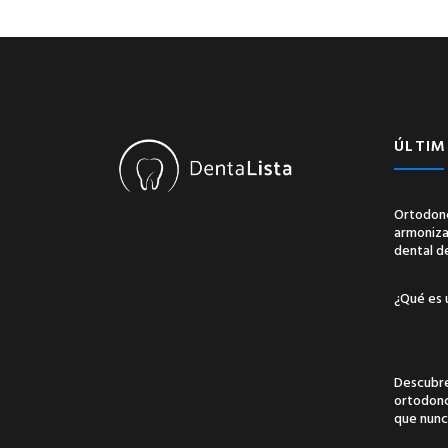
ÚLTIM
Ortodonc
armonizac
dental d
¿Qué es 
Descubre
ortodonci
que nunc