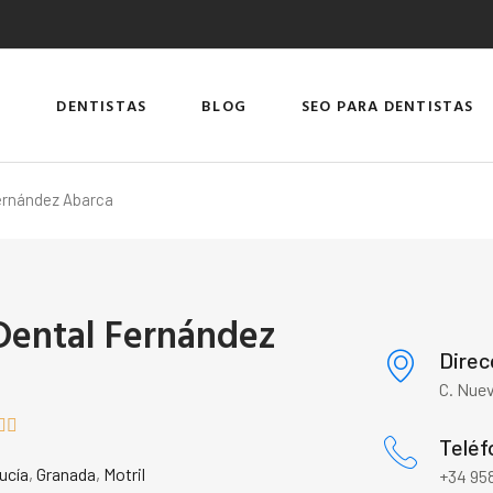
DENTISTAS
BLOG
SEO PARA DENTISTAS
Fernández Abarca
 Dental Fernández
Direc
C. Nuev


Teléf
ucía
,
Granada
,
Motril
+34 958