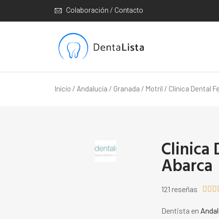
Colaboración / Contacto
Inicio
/
Andalucía
/
Granada
/
Motril
/ Clinica Dental 
Clinica
Abarca
121 reseñas



Dentista en
Andal