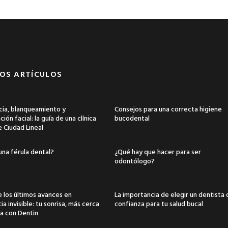
OS ARTÍCULOS
ia, blanqueamiento y
Consejos para una correcta higiene
ión facial: la guía de una clínica
bucodental
e Ciudad Lineal
una férula dental?
¿Qué hay que hacer para ser
odontólogo?
 los últimos avances en
La importancia de elegir un dentista
a invisible: tu sonrisa, más cerca
confianza para tu salud bucal
a con Dentin