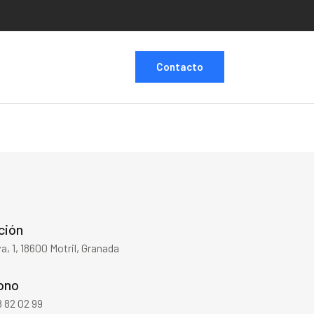
Contacto
ción
a, 1, 18600 Motril, Granada
ono
 82 02 99