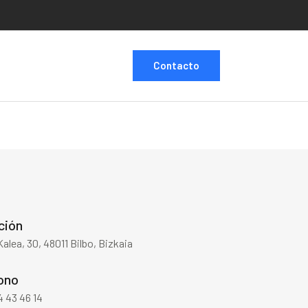
Contacto
ción
 Kalea, 30, 48011 Bilbo, Bizkaia
ono
 43 46 14