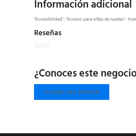
Información adicional
“Accesibilidad”: “Acceso para sillas de ruedas”: true
Reseñas





¿Conoces este negoci
ESCRIBE UNA OPINIÓN