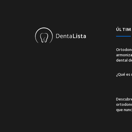
ÚLTIM
Ortodonc
armonizac
dental d
¿Qué es 
Descubre
ortodonci
que nunc