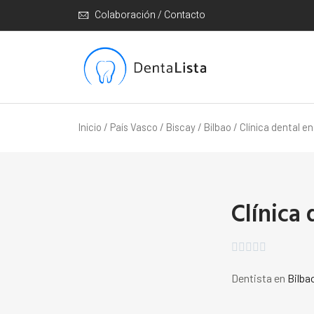
Colaboración / Contacto
Inicio
/
País Vasco
/
Biscay
/
Bilbao
/ Clínica dental en
Clínica 





Dentista en
Bilba