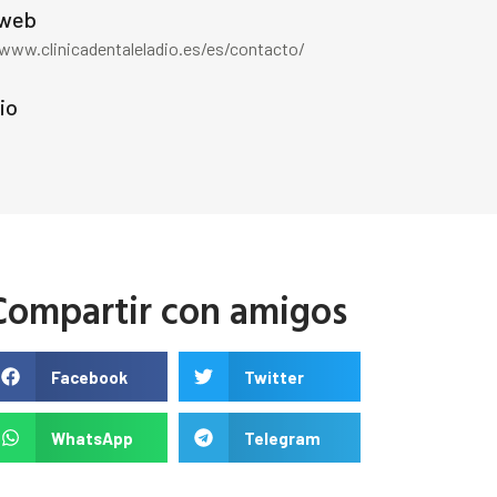
 web
/www.clinicadentaleladio.es/es/contacto/
io
Compartir con amigos
Facebook
Twitter
WhatsApp
Telegram