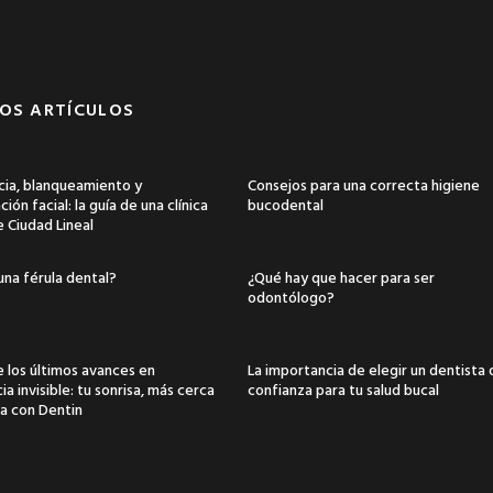
OS ARTÍCULOS
ia, blanqueamiento y
Consejos para una correcta higiene
ión facial: la guía de una clínica
bucodental
e Ciudad Lineal
una férula dental?
¿Qué hay que hacer para ser
odontólogo?
 los últimos avances en
La importancia de elegir un dentista
a invisible: tu sonrisa, más cerca
confianza para tu salud bucal
a con Dentin