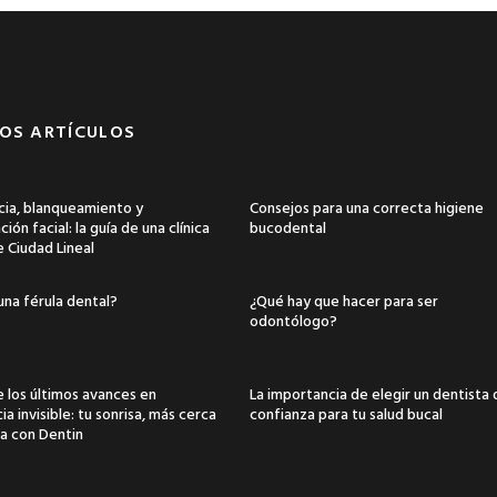
OS ARTÍCULOS
ia, blanqueamiento y
Consejos para una correcta higiene
ión facial: la guía de una clínica
bucodental
e Ciudad Lineal
una férula dental?
¿Qué hay que hacer para ser
odontólogo?
 los últimos avances en
La importancia de elegir un dentista
a invisible: tu sonrisa, más cerca
confianza para tu salud bucal
a con Dentin