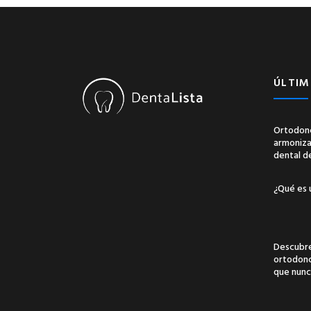
ÚLTIM
Ortodonc
armonizac
dental d
¿Qué es 
Descubre
ortodonci
que nunc