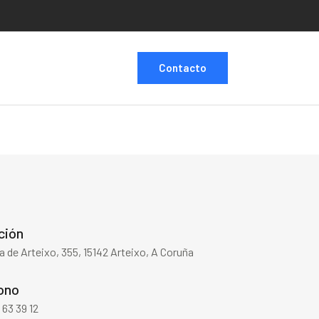
Contacto
ción
a de Arteixo, 355, 15142 Arteixo, A Coruña
ono
 63 39 12