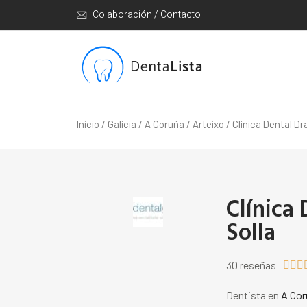
Colaboración / Contacto
Inicio
/
Galícia
/
A Coruña
/
Arteixo
/ Clínica Dental Dr
Clínica 
Solla
30 reseñas



Dentista en
A Cor