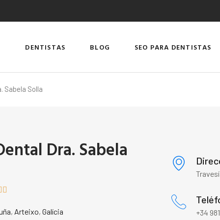
DENTISTAS
BLOG
SEO PARA DENTISTAS
a. Sabela Solla
Dental Dra. Sabela
Direc
Travesí


Teléf
uña
,
Arteixo
,
Galícia
+34 981