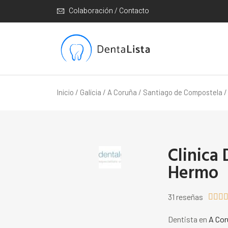
Colaboración / Contacto
Inicio
/
Galícia
/
A Coruña
/
Santiago de Compostela
/
Clinica 
Hermo
31 reseñas



Dentista en
A Cor