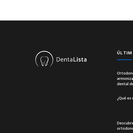
ÚLTIM
Ortodonc
armonizac
dental d
¿Qué es 
Descubre
ortodonci