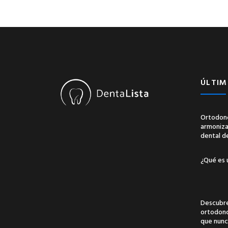
ÚLTIM
Ortodonc
armonizac
dental d
¿Qué es 
Descubre
ortodonci
que nunc