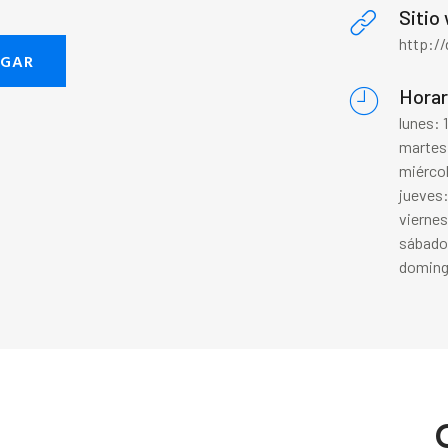
Sitio
http://
EGAR
Horar
lunes:
martes
miérco
jueves
vierne
sábado
doming