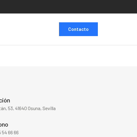
Contacto
ción
tán, 53, 41640 Osuna, Sevilla
ono
 54 66 66