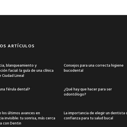
OS ARTÍCULOS
ia, blanqueamiento y
Consejos para una correcta higiene
ión facial: la guía de una clínica
bucodental
e Ciudad Lineal
una férula dental?
¿Qué hay que hacer para ser
odontólogo?
 los últimos avances en
La importancia de elegir un dentista
a invisible: tu sonrisa, más cerca
confianza para tu salud bucal
a con Dentin