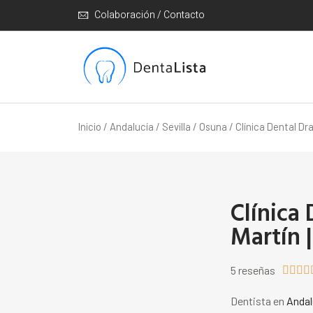
Colaboración / Contacto
Inicio
/
Andalucía
/
Sevilla
/
Osuna
/ Clínica Dental Dra
Clínica
Martín 
5 reseñas




Dentista en
Andal