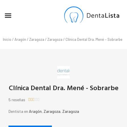
SEO PARA DENTISTAS
Inicio
/
Aragón
/
Zaragoza
/
Zaragoza
/ Clínica Dental Dra. Mené – Sobrarbe
Clínica Dental Dra. Mené - Sobrarbe
5 reseñas





Dentista en
Aragón
,
Zaragoza
,
Zaragoza