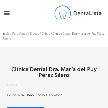
SEO PARA DENTISTAS
Inicio
/
País Vasco
/
Biscay
/
Bilbao
/ Clínica Dental Dra. María del Puy Pérez
Sáenz
Clínica Dental Dra. María del Puy
Pérez Sáenz





Dentista en
Bilbao
,
Biscay
,
País Vasco