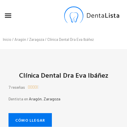
SEO PARA DENTISTAS
Inicio
/
Aragón
/
Zaragoza
/ Clínica Dental Dra Eva Ibáñez
Clínica Dental Dra Eva Ibáñez
7 reseñas





Dentista en
Aragón
,
Zaragoza
CÓMO LLEGAR