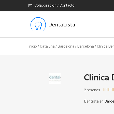
Colaboración / Contacto
Inicio
/
Cataluña
/
Barcelona
/
Barcelona
/ Clinica Den
Clinica 
2 reseñas




Dentista en
Barce