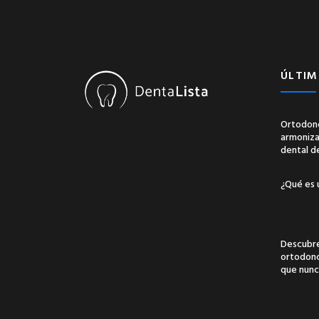
ÚLTIM
Ortodonc
armonizac
dental d
¿Qué es 
Descubre
ortodonci
que nunc