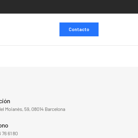
Contacto
ción
del Moianès, 59, 08014 Barcelona
ono
 76 61 80