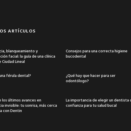
OS ARTÍCULOS
ia, blanqueamiento y
Consejos para una correcta higiene
ión facial: la guía de una clínica
bucodental
e Ciudad Lineal
una férula dental?
¿Qué hay que hacer para ser
odontólogo?
 los últimos avances en
La importancia de elegir un dentista
a invisible: tu sonrisa, más cerca
confianza para tu salud bucal
a con Dentin