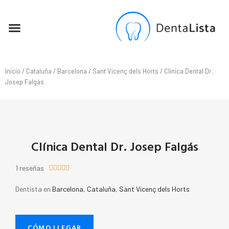
SEO PARA DENTISTAS
Inicio
/
Cataluña
/
Barcelona
/
Sant Vicenç dels Horts
/ Clínica Dental Dr.
Josep Falgás
Clínica Dental Dr. Josep Falgás
1 reseñas





Dentista en
Barcelona
,
Cataluña
,
Sant Vicenç dels Horts
CÓMO LLEGAR