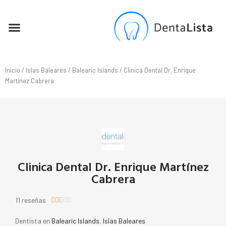
SEO PARA DENTISTAS
Inicio
/
Islas Baleares
/
Balearic Islands
/ Clinica Dental Dr. Enrique
Martínez Cabrera
Clinica Dental Dr. Enrique Martínez
Cabrera
11 reseñas





Dentista en
Balearic Islands
,
Islas Baleares