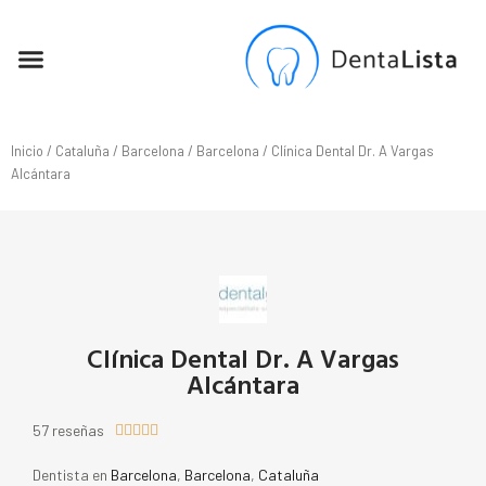
SEO PARA DENTISTAS
Inicio
/
Cataluña
/
Barcelona
/
Barcelona
/ Clínica Dental Dr. A Vargas
Alcántara
Clínica Dental Dr. A Vargas
Alcántara
57 reseñas





Dentista en
Barcelona
,
Barcelona
,
Cataluña