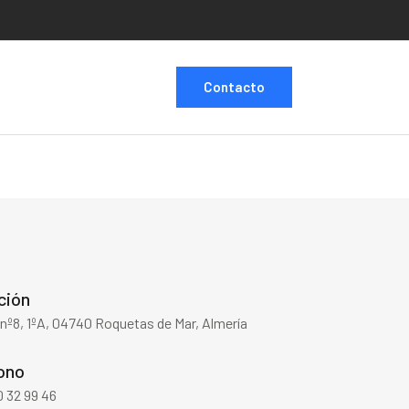
Contacto
ción
 nº8, 1ºA, 04740 Roquetas de Mar, Almería
ono
 32 99 46