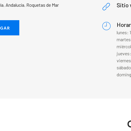
Sitio
ía
,
Andalucía
,
Roquetas de Mar
Horar
EGAR
lunes:
martes
miérco
jueves
vierne
sábado
doming