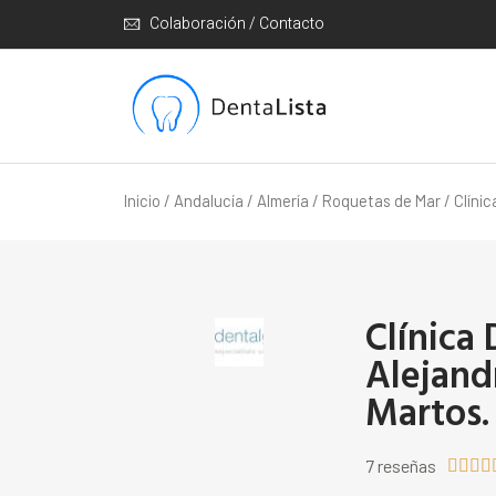
Colaboración / Contacto
Inicio
/
Andalucía
/
Almería
/
Roquetas de Mar
/ Clínic
Clínica 
Alejand
Martos.
7 reseñas



