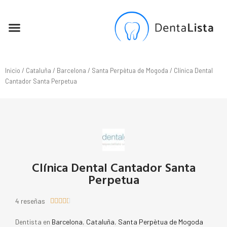
SEO PARA DENTISTAS
Inicio
/
Cataluña
/
Barcelona
/
Santa Perpètua de Mogoda
/ Clínica Dental
Cantador Santa Perpetua
Clínica Dental Cantador Santa
Perpetua
4 reseñas





Dentista en
Barcelona
,
Cataluña
,
Santa Perpètua de Mogoda