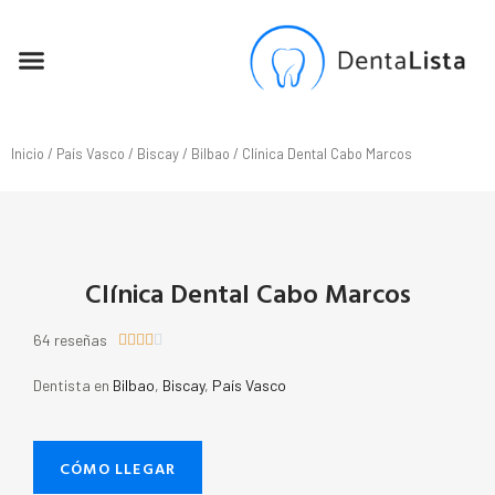
SEO PARA DENTISTAS
Inicio
/
País Vasco
/
Biscay
/
Bilbao
/ Clínica Dental Cabo Marcos
Clínica Dental Cabo Marcos
64 reseñas





Dentista en
Bilbao
,
Biscay
,
País Vasco
CÓMO LLEGAR