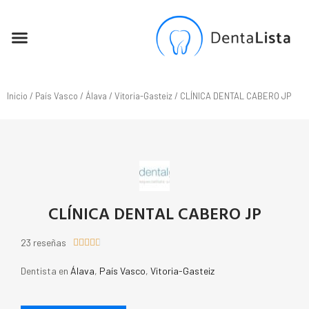
SEO PARA DENTISTAS
Inicio
/
País Vasco
/
Álava
/
Vitoria-Gasteiz
/ CLÍNICA DENTAL CABERO JP
CLÍNICA DENTAL CABERO JP
23 reseñas





Dentista en
Álava
,
País Vasco
,
Vitoria-Gasteiz