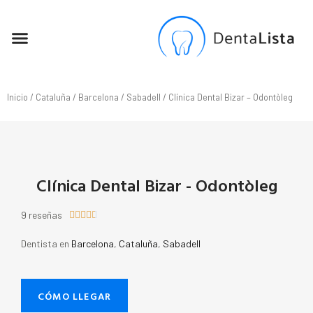
SEO PARA DENTISTAS
Inicio
/
Cataluña
/
Barcelona
/
Sabadell
/ Clínica Dental Bizar – Odontòleg
Clínica Dental Bizar - Odontòleg
9 reseñas





Dentista en
Barcelona
,
Cataluña
,
Sabadell
CÓMO LLEGAR