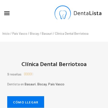
SEO PARA DENTISTAS
Inicio
/
País Vasco
/
Biscay
/
Basauri
/ Clínica Dental Berriotxoa
Clínica Dental Berriotxoa
9 reseñas





Dentista en
Basauri
,
Biscay
,
País Vasco
CÓMO LLEGAR