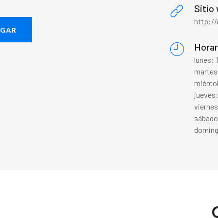
Sitio
http://
EGAR
Horar
lunes: 
martes
miérco
jueves
viernes
sábado
doming