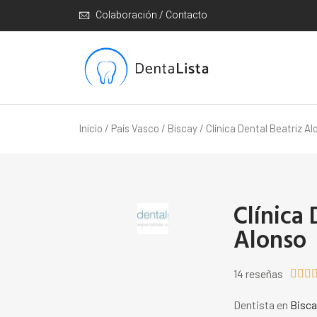
Colaboración / Contacto
Inicio
/
País Vasco
/
Biscay
/ Clínica Dental Beatriz Al
Clínica 
Alonso
14 reseñas



Dentista en
Bisca