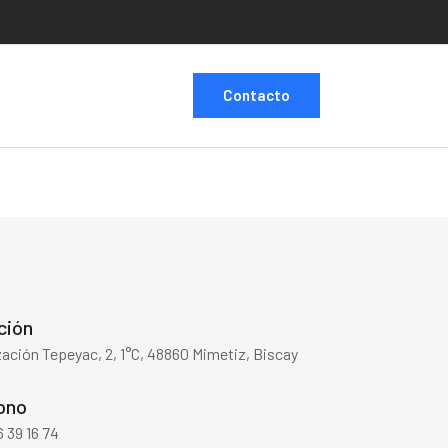
Contacto
ción
ación Tepeyac, 2, 1°C, 48860 Mimetiz, Biscay
ono
 39 16 74