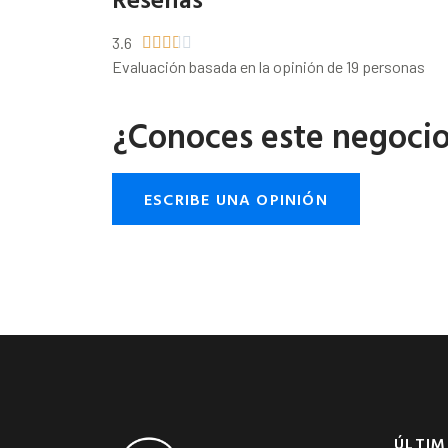
3.6





Evaluación basada en la opinión de 19 personas
¿Conoces este negoci
ESCRIBE UNA OPINIÓN
ÚLTIM