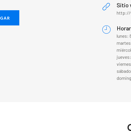
Sitio
http:/
EGAR
Horar
lunes:
martes
miérco
jueves
vierne
sábado
doming