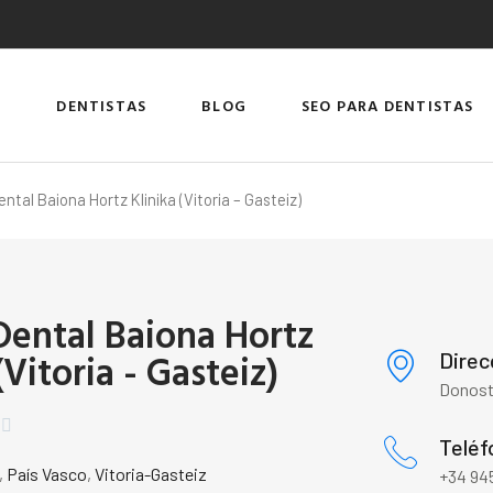
DENTISTAS
BLOG
SEO PARA DENTISTAS
ental Baiona Hortz Klinika (Vitoria – Gasteiz)
 Dental Baiona Hortz
(Vitoria - Gasteiz)
Direc
Donosti


Teléf
,
País Vasco
,
Vitoria-Gasteiz
+34 945