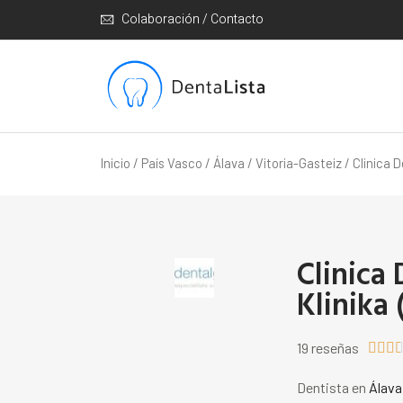
Colaboración / Contacto
Inicio
/
País Vasco
/
Álava
/
Vitoria-Gasteiz
/ Clinica D
Clinica
Klinika 
19 reseñas



Dentista en
Álava