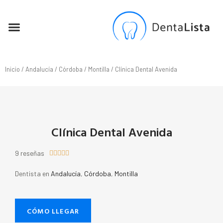
SEO PARA DENTISTAS
Inicio
/
Andalucía
/
Córdoba
/
Montilla
/ Clínica Dental Avenida
Clínica Dental Avenida
9 reseñas





Dentista en
Andalucía
,
Córdoba
,
Montilla
CÓMO LLEGAR