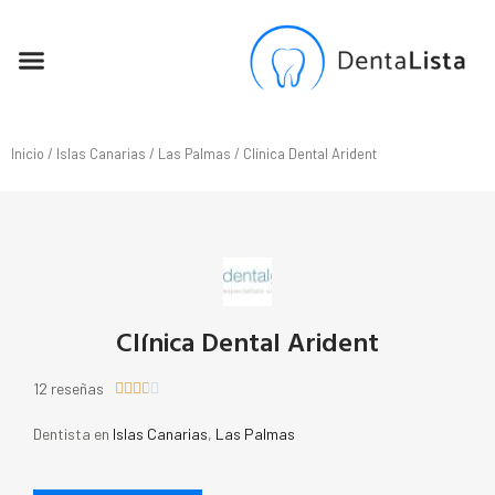
SEO PARA DENTISTAS
Inicio
/
Islas Canarias
/
Las Palmas
/ Clínica Dental Arident
Clínica Dental Arident
12 reseñas





Dentista en
Islas Canarias
,
Las Palmas