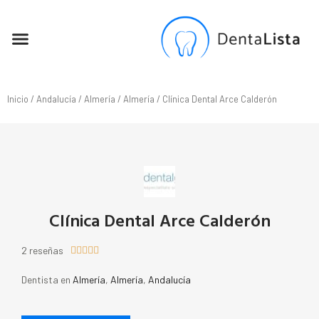
SEO PARA DENTISTAS
Inicio
/
Andalucía
/
Almería
/
Almería
/ Clínica Dental Arce Calderón
Clínica Dental Arce Calderón
2 reseñas





Dentista en
Almería
,
Almería
,
Andalucía