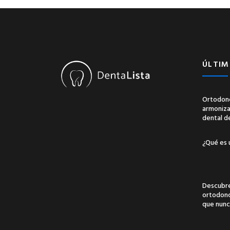
ÚLTIM
Ortodonc
armonizac
dental d
¿Qué es 
Descubre
ortodonci
que nunc