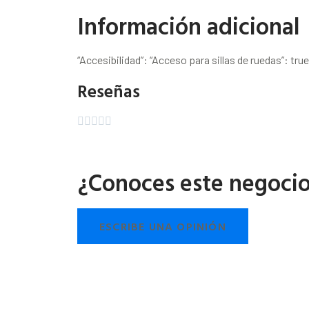
Información adicional
“Accesibilidad”: “Acceso para sillas de ruedas”: true
Reseñas





¿Conoces este negoci
ESCRIBE UNA OPINIÓN