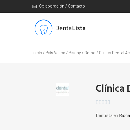
Colaboración / Contacto
Inicio
/
País Vasco
/
Biscay
/
Getxo
/ Clínica Dental A
Clínica





Dentista en
Bisca