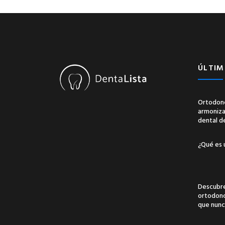
ÚLTIM
Ortodonc
armonizac
dental d
¿Qué es 
Descubre
ortodonci
que nunc