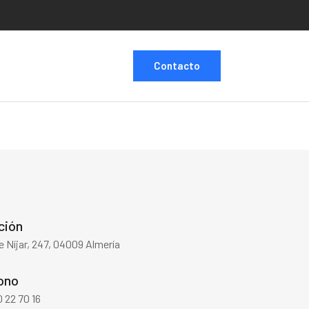
Contacto
ción
de Níjar, 247, 04009 Almería
ono
 22 70 16