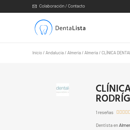
Colaboración / Contacto
Inicio
/
Andalucía
/
Almería
/
Almería
/ CLÍNICA DENT
CLÍNIC
RODRÍ
1 reseñas




Dentista en
Almer