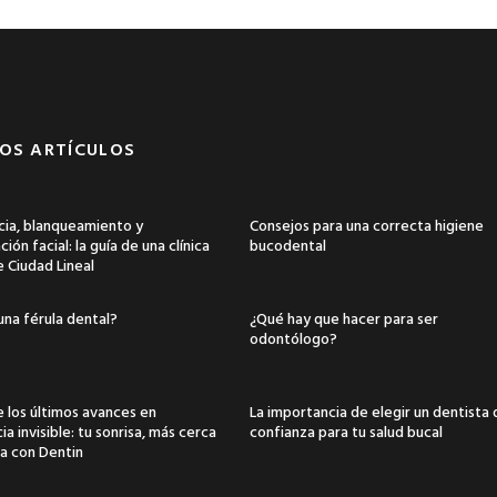
OS ARTÍCULOS
ia, blanqueamiento y
Consejos para una correcta higiene
ión facial: la guía de una clínica
bucodental
e Ciudad Lineal
una férula dental?
¿Qué hay que hacer para ser
odontólogo?
 los últimos avances en
La importancia de elegir un dentista
a invisible: tu sonrisa, más cerca
confianza para tu salud bucal
a con Dentin