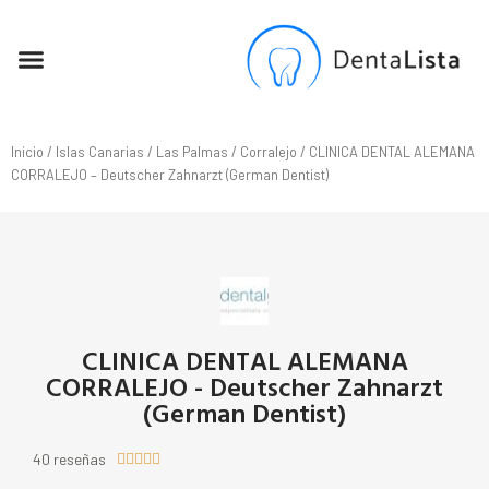
SEO PARA DENTISTAS
Inicio
/
Islas Canarias
/
Las Palmas
/
Corralejo
/ CLINICA DENTAL ALEMANA
CORRALEJO – Deutscher Zahnarzt (German Dentist)
CLINICA DENTAL ALEMANA
CORRALEJO - Deutscher Zahnarzt
(German Dentist)
40 reseñas




