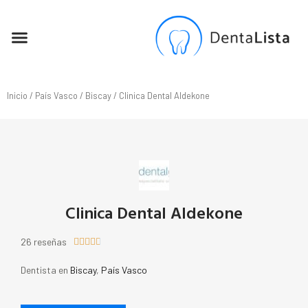
SEO PARA DENTISTAS
Inicio
/
País Vasco
/
Biscay
/ Clinica Dental Aldekone
Clinica Dental Aldekone
26 reseñas





Dentista en
Biscay
,
País Vasco