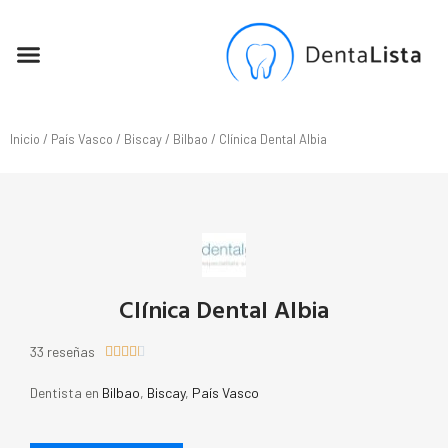
SEO PARA DENTISTAS
Inicio
/
País Vasco
/
Biscay
/
Bilbao
/ Clínica Dental Albia
Clínica Dental Albia
33 reseñas





Dentista en
Bilbao
,
Biscay
,
País Vasco