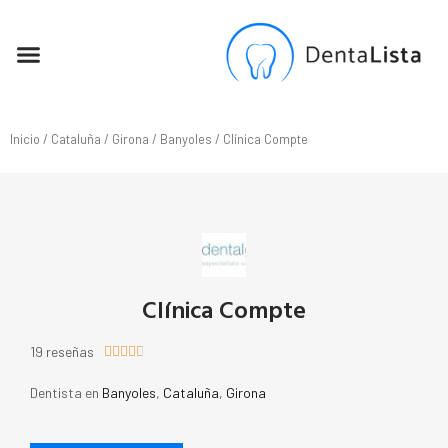
SEO PARA DENTISTAS
Inicio
/
Cataluña
/
Girona
/
Banyoles
/ Clínica Compte
Clínica Compte
19 reseñas





Dentista en
Banyoles
,
Cataluña
,
Girona