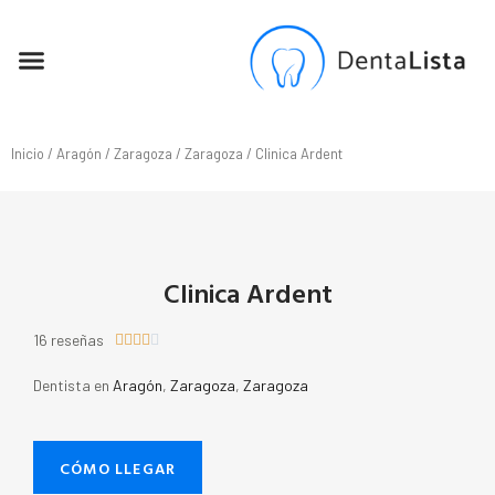
SEO PARA DENTISTAS
Inicio
/
Aragón
/
Zaragoza
/
Zaragoza
/ Clinica Ardent
Clinica Ardent
16 reseñas





Dentista en
Aragón
,
Zaragoza
,
Zaragoza
CÓMO LLEGAR