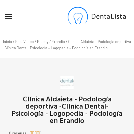
SEO PARA DENTISTAS
Inicio
/
País Vasco
/
Biscay
/
Erandio
/ Clínica Aldaieta – Podología deportiva
-Clínica Dental- Psicología – Logopedia – Podología en Erandio
Clínica Aldaieta - Podología
deportiva -Clínica Dental-
Psicología - Logopedia - Podología
en Erandio
8 reseñas




