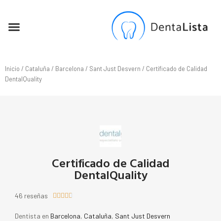
SEO PARA DENTISTAS
Inicio
/
Cataluña
/
Barcelona
/
Sant Just Desvern
/ Certificado de Calidad
DentalQuality
Certificado de Calidad
DentalQuality
46 reseñas





Dentista en
Barcelona
,
Cataluña
,
Sant Just Desvern