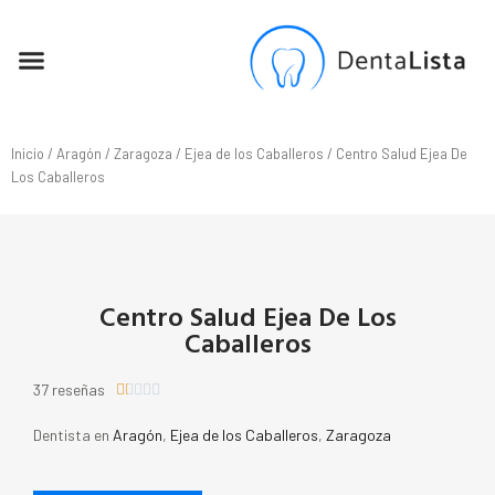
SEO PARA DENTISTAS
Inicio
/
Aragón
/
Zaragoza
/
Ejea de los Caballeros
/ Centro Salud Ejea De
Los Caballeros
Centro Salud Ejea De Los
Caballeros
37 reseñas





Dentista en
Aragón
,
Ejea de los Caballeros
,
Zaragoza