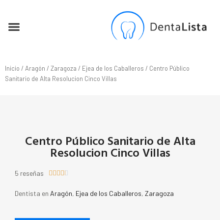
SEO PARA DENTISTAS
Inicio
/
Aragón
/
Zaragoza
/
Ejea de los Caballeros
/ Centro Público
Sanitario de Alta Resolucion Cinco Villas
Centro Público Sanitario de Alta
Resolucion Cinco Villas
5 reseñas





Dentista en
Aragón
,
Ejea de los Caballeros
,
Zaragoza