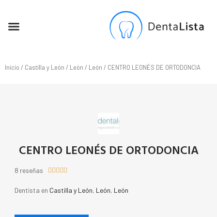
SEO PARA DENTISTAS
Inicio
/
Castilla y León
/
León
/
León
/ CENTRO LEONÉS DE ORTODONCIA
CENTRO LEONÉS DE ORTODONCIA
8 reseñas





Dentista en
Castilla y León
,
León
,
León