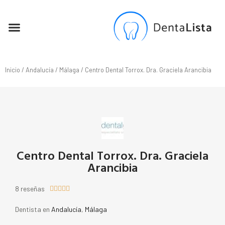
SEO PARA DENTISTAS
Inicio
/
Andalucía
/
Málaga
/ Centro Dental Torrox. Dra. Graciela Arancibia
Centro Dental Torrox. Dra. Graciela
Arancibia
8 reseñas





Dentista en
Andalucía
,
Málaga