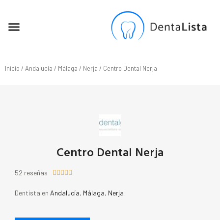
SEO PARA DENTISTAS
Inicio
/
Andalucía
/
Málaga
/
Nerja
/ Centro Dental Nerja
Centro Dental Nerja
52 reseñas





Dentista en
Andalucía
,
Málaga
,
Nerja