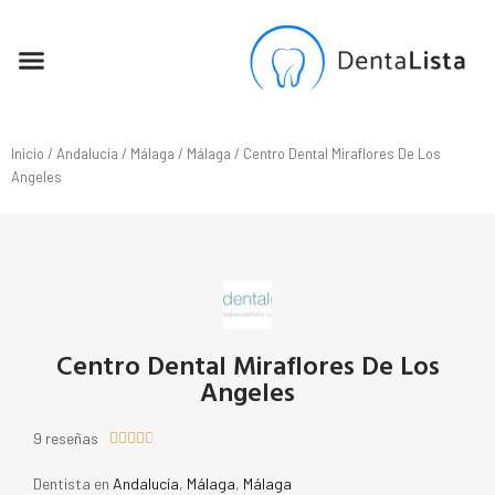
SEO PARA DENTISTAS
Inicio
/
Andalucía
/
Málaga
/
Málaga
/ Centro Dental Miraflores De Los
Angeles
Centro Dental Miraflores De Los
Angeles
9 reseñas





Dentista en
Andalucía
,
Málaga
,
Málaga