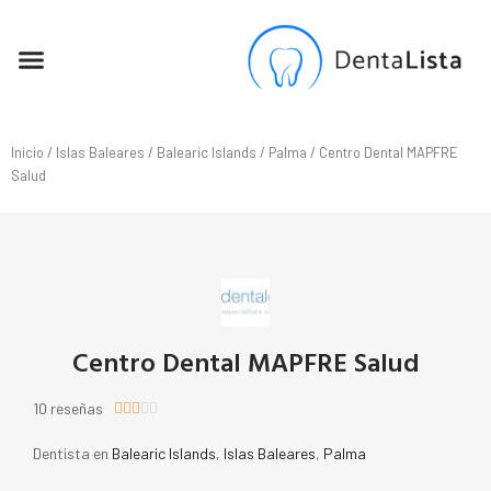
SEO PARA DENTISTAS
Inicio
/
Islas Baleares
/
Balearic Islands
/
Palma
/ Centro Dental MAPFRE
Salud
Centro Dental MAPFRE Salud
10 reseñas





Dentista en
Balearic Islands
,
Islas Baleares
,
Palma