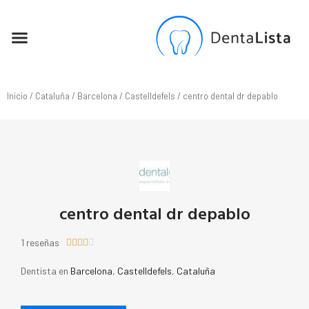
SEO PARA DENTISTAS
Inicio
/
Cataluña
/
Barcelona
/
Castelldefels
/ centro dental dr depablo
centro dental dr depablo
1 reseñas





Dentista en
Barcelona
,
Castelldefels
,
Cataluña