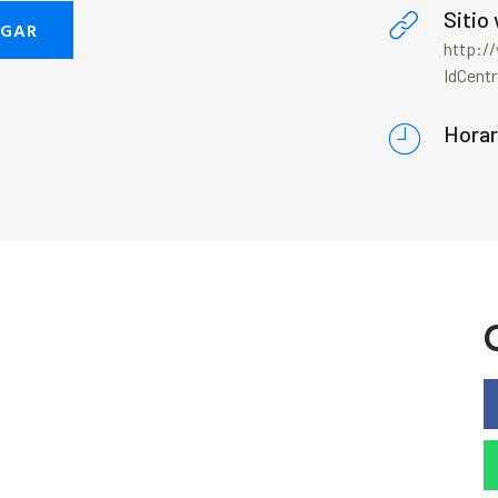
Sitio
EGAR
http:/
IdCent
Horar