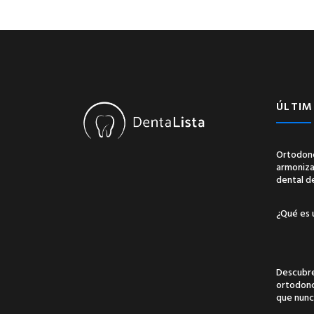
ÚLTIM
Ortodonc
armonizac
dental d
¿Qué es 
Descubre
ortodonci
que nunc