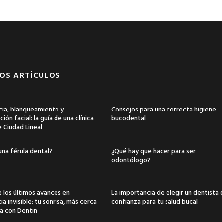
OS ARTÍCULOS
ia, blanqueamiento y
Consejos para una correcta higiene
ión facial: la guía de una clínica
bucodental
e Ciudad Lineal
una férula dental?
¿Qué hay que hacer para ser
odontólogo?
 los últimos avances en
La importancia de elegir un dentista
a invisible: tu sonrisa, más cerca
confianza para tu salud bucal
a con Dentin