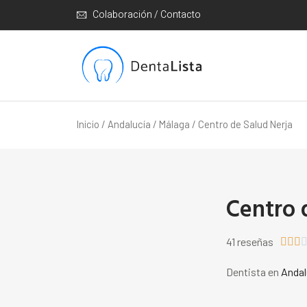
Colaboración / Contacto
Inicio
/
Andalucía
/
Málaga
/ Centro de Salud Nerja
Centro 
41 reseñas



Dentista en
Andal