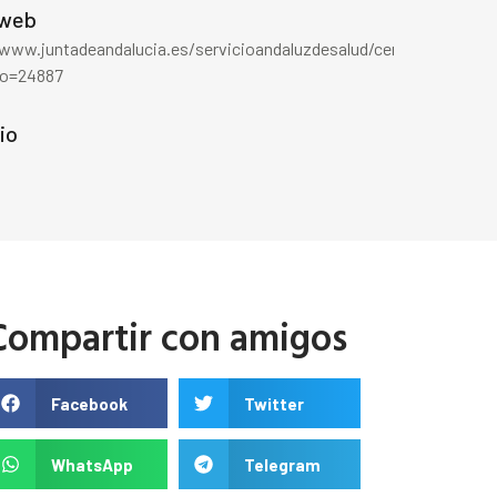
 web
/www.juntadeandalucia.es/servicioandaluzdesalud/centros/Detalle
ro=24887
io
Compartir con amigos
Facebook
Twitter
WhatsApp
Telegram