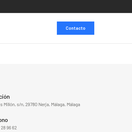
Contacto
ción
os Millón, s/n, 29780 Nerja, Málaga, Málaga
ono
 28 96 62