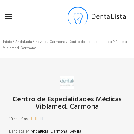
SEO PARA DENTISTAS
Inicio
/
Andalucía
/
Sevilla
/
Carmona
/ Centro de Especialidades Médicas
Viblamed, Carmona
Centro de Especialidades Médicas
Viblamed, Carmona
10 reseñas





Dentista en
Andalucía
,
Carmona
,
Sevilla