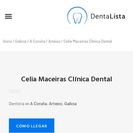
SEO PARA DENTISTAS
Inicio
/
Galícia
/
A Coruña
/
Arteixo
/ Celia Maceiras Clínica Dental
Celia Maceiras Clínica Dental





Dentista en
A Coruña
,
Arteixo
,
Galícia
CÓMO LLEGAR