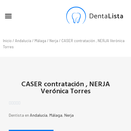
SEO PARA DENTISTAS
Inicio
/
Andalucía
/
Málaga
/
Nerja
/ CASER contratación , NERJA Verónica
Torres
CASER contratación , NERJA
Verónica Torres





Dentista en
Andalucía
,
Málaga
,
Nerja