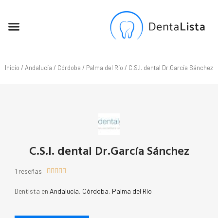
SEO PARA DENTISTAS
Inicio
/
Andalucía
/
Córdoba
/
Palma del Río
/ C.S.I. dental Dr.García Sánchez
C.S.I. dental Dr.García Sánchez
1 reseñas





Dentista en
Andalucía
,
Córdoba
,
Palma del Río