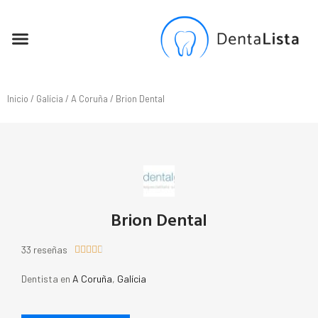
SEO PARA DENTISTAS
Inicio
/
Galícia
/
A Coruña
/ Brion Dental
Brion Dental
33 reseñas





Dentista en
A Coruña
,
Galícia