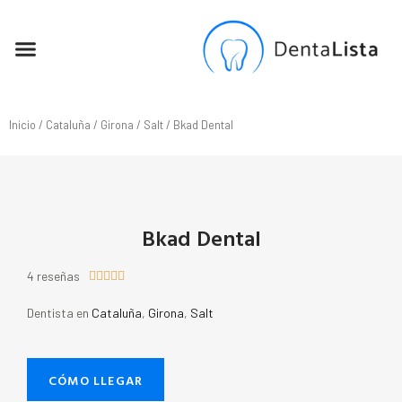
SEO PARA DENTISTAS
Inicio
/
Cataluña
/
Girona
/
Salt
/ Bkad Dental
Bkad Dental
4 reseñas





Dentista en
Cataluña
,
Girona
,
Salt
CÓMO LLEGAR